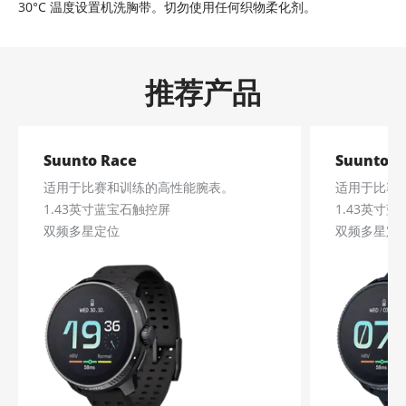
30°C 温度设置机洗胸带。切勿使用任何织物柔化剂。
推荐产品
Suunto Race
Suunto R
适用于比赛和训练的高性能腕表。
适用于比赛
1.43英寸蓝宝石触控屏
1.43英寸
双频多星定位
双频多星定
40h高精度续航
40h高精度
免费离线地图，不再迷路
免费离线地
95种运动模式
95种运动模
科学训练评估
科学训练评
HRV恢复监测
HRV恢复监
为日常生活提供实用支持
为日常生活